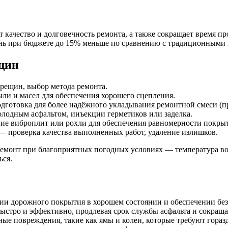
качество и долговечность ремонта, а также сокращает время п
день при бюджете до 15% меньше по сравнению с традиционными
щин
рещин, выбор метода ремонта.
ли и масел для обеспечения хорошего сцепления.
готовка для более надёжного укладывания ремонтной смеси (п
лодным асфальтом, инъекции герметиков или заделка.
е виброплит или рохли для обеспечения равномерности покрыт
 проверка качества выполненных работ, удаление излишков.
ремонт при благоприятных погодных условиях — температура во
ься.
ии дорожного покрытия в хорошем состоянии и обеспечении бе
стро и эффективно, продлевая срок службы асфальта и сокращая
ые повреждения, такие как ямы и колеи, которые требуют гораз