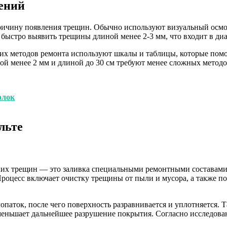
ений
ичину появления трещин. Обычно используют визуальный осмотр
 быстро выявить трещины длиной менее 2-3 мм, что входит в ди
их методов ремонта используют шкалы и таблицы, которые пом
й менее 2 мм и длиной до 30 см требуют менее сложных методо
олок
льте
их трещин — это заливка специальными ремонтными составами 
Процесс включает очистку трещины от пыли и мусора, а также п
аток, после чего поверхность разравнивается и уплотняется. Т
меньшает дальнейшее разрушение покрытия. Согласно исследова