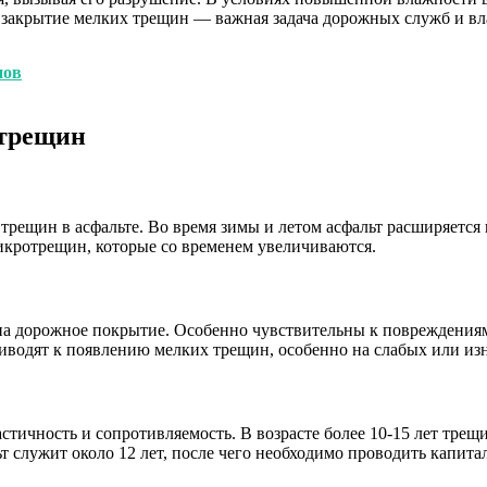
 закрытие мелких трещин — важная задача дорожных служб и вл
нов
 трещин
рещин в асфальте. Во время зимы и летом асфальт расширяется 
икротрещин, которые со временем увеличиваются.
на дорожное покрытие. Особенно чувствительны к повреждения
риводят к появлению мелких трещин, особенно на слабых или и
астичность и сопротивляемость. В возрасте более 10-15 лет тре
льт служит около 12 лет, после чего необходимо проводить капи