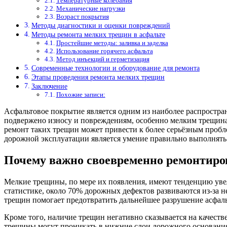
Температурные колебания
Механические нагрузки
Возраст покрытия
Методы диагностики и оценки повреждений
Методы ремонта мелких трещин в асфальте
Простейшие методы: заливка и заделка
Использование горячего асфальта
Метод инъекций и герметизация
Современные технологии и оборудование для ремонта
Этапы проведения ремонта мелких трещин
Заключение
Похожие записи:
Асфальтовое покрытие является одним из наиболее распростра
подвержено износу и повреждениям, особенно мелким трещина
ремонт таких трещин может привести к более серьёзным проб
дорожной эксплуатации является умение правильно выполнять 
Почему важно своевременно ремонтир
Мелкие трещины, по мере их появления, имеют тенденцию увели
статистике, около 70% дорожных дефектов развиваются из-за
трещин помогает предотвратить дальнейшее разрушение асфальт
Кроме того, наличие трещин негативно сказывается на качеств
трещины могут проникать в нижние слои дорожного основания