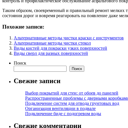
контроль и профилактическое обслуживание асфальтового пок
Таким образом, своевременный и правильный ремонт мелких тр
состояния дорог и вовремя реагировать на появление даже ме
Похожие записи:
Альтернативные методы чистки краски с инструментов
Альтернативные методы чистки стекол
Виды кистей для покраски узких поверхностей
Виды сверл для разных поверхностей
Поиск
Поиск
Свежие записи
Выбор покрытий для стен: от обоев до панелей
Распространенные проблемы с дверными коробкам
Подключение систем для отвода грунтовых вод
Организация вентиляции в подвале
Подключение биде с подогревом воды
Свежие комментарии