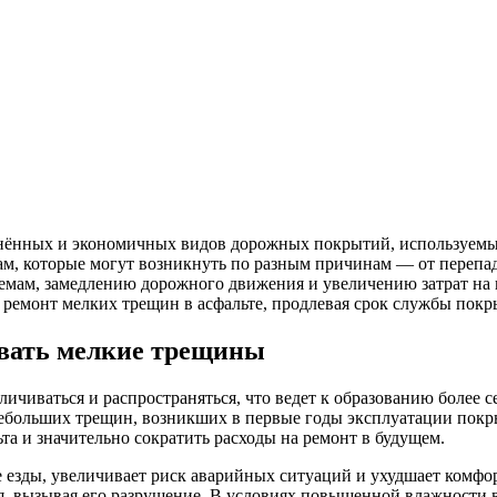
нённых и экономичных видов дорожных покрытий, используемых 
м, которые могут возникнуть по разным причинам — от перепад
лемам, замедлению дорожного движения и увеличению затрат на
ремонт мелких трещин в асфальте, продлевая срок службы покр
овать мелкие трещины
чиваться и распространяться, что ведет к образованию более се
 небольших трещин, возникших в первые годы эксплуатации пок
а и значительно сократить расходы на ремонт в будущем.
е езды, увеличивает риск аварийных ситуаций и ухудшает комфо
, вызывая его разрушение. В условиях повышенной влажности в