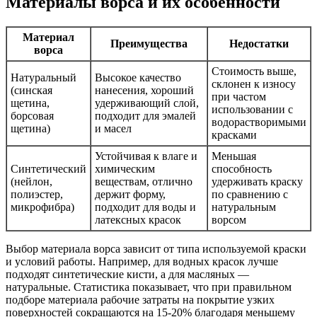
Материалы ворса и их особенности
Материал
Преимущества
Недостатки
ворса
Стоимость выше,
Натуральный
Высокое качество
склонен к износу
(синская
нанесения, хороший
при частом
щетина,
удерживающий слой,
использовании с
борсовая
подходит для эмалей
водорастворимыми
щетина)
и масел
красками
Устойчивая к влаге и
Меньшая
Синтетический
химическим
способность
(нейлон,
веществам, отлично
удерживать краску
полиэстер,
держит форму,
по сравнению с
микрофибра)
подходит для воды и
натуральным
латексных красок
ворсом
Выбор материала ворса зависит от типа используемой краски
и условий работы. Например, для водных красок лучше
подходят синтетические кисти, а для масляных —
натуральные. Статистика показывает, что при правильном
подборе материала рабочие затраты на покрытие узких
поверхностей сокращаются на 15-20% благодаря меньшему