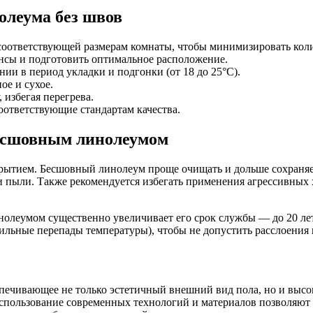
олеума без швов
соответствующей размерам комнаты, чтобы минимизировать кол
ансы и подготовить оптимальное расположение.
и в период укладки и подгонки (от 18 до 25°C).
ое и сухое.
 избегая перегрева.
оответствующие стандартам качества.
бесшовным линолеумом
крытием. Бесшовный линолеум проще очищать и дольше сохраняе
и пыли. Также рекомендуется избегать применения агрессивных 
нолеумом существенно увеличивает его срок службы — до 20 ле
льные перепады температуры), чтобы не допустить расслоения 
печивающее не только эстетичный внешний вид пола, но и высо
использование современных технологий и материалов позволяют 