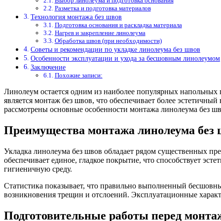
Выбор линолеума и подготовка основания
Разметка и подготовка материалов
Технология монтажа без швов
Подготовка основания и раскладка материала
Нагрев и закрепление линолеума
Обработка швов (при необходимости)
Советы и рекомендации по укладке линолеума без швов
Особенности эксплуатации и ухода за бесшовным линолеумом
Заключение
Похожие записи:
Линолеум остается одним из наиболее популярных напольных п
является монтаж без швов, что обеспечивает более эстетичный
рассмотрены основные особенности монтажа линолеума без шво
Преимущества монтажа линолеума без 
Укладка линолеума без швов обладает рядом существенных пре
обеспечивает единое, гладкое покрытие, что способствует эсте
гигиеничную среду.
Статистика показывает, что правильно выполненный бесшовны
возникновения трещин и отслоений. Эксплуатационные характе
Подготовительные работы перед монта