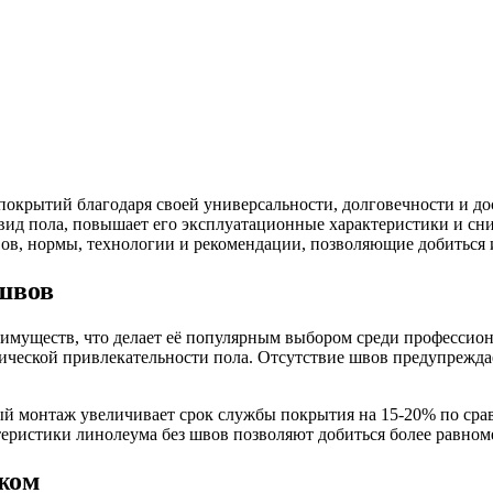
окрытий благодаря своей универсальности, долговечности и до
 вид пола, повышает его эксплуатационные характеристики и сни
в, нормы, технологии и рекомендации, позволяющие добиться и
швов
имуществ, что делает её популярным выбором среди профессион
тической привлекательности пола. Отсутствие швов предупреждае
й монтаж увеличивает срок службы покрытия на 15-20% по срав
ристики линолеума без швов позволяют добиться более равноме
жом