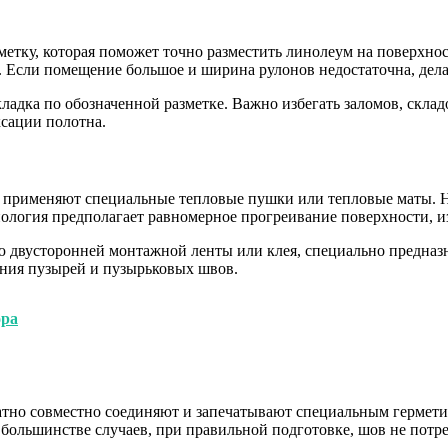
тку, которая поможет точно разместить линолеум на поверхнос
. Если помещение большое и ширина рулонов недостаточна, де
адка по обозначенной разметке. Важно избегать заломов, склад
ксации полотна.
применяют специальные тепловые пушки или тепловые маты. Наг
ология предполагает равномерное прогреивание поверхности, из
ю двусторонней монтажной ленты или клея, специально предназ
ания пузырей и пузырьковых швов.
ора
атно совместно соединяют и запечатывают специальным гермети
ольшинстве случаев, при правильной подготовке, шов не потреб