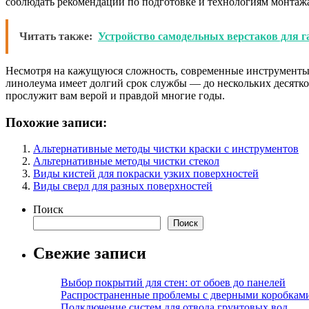
соблюдать рекомендации по подготовке и технологиям монтажа
Читать также:
Устройство самодельных верстаков для 
Несмотря на кажущуюся сложность, современные инструменты 
линолеума имеет долгий срок службы — до нескольких десятков
прослужит вам верой и правдой многие годы.
Похожие записи:
Альтернативные методы чистки краски с инструментов
Альтернативные методы чистки стекол
Виды кистей для покраски узких поверхностей
Виды сверл для разных поверхностей
Поиск
Поиск
Свежие записи
Выбор покрытий для стен: от обоев до панелей
Распространенные проблемы с дверными коробкам
Подключение систем для отвода грунтовых вод