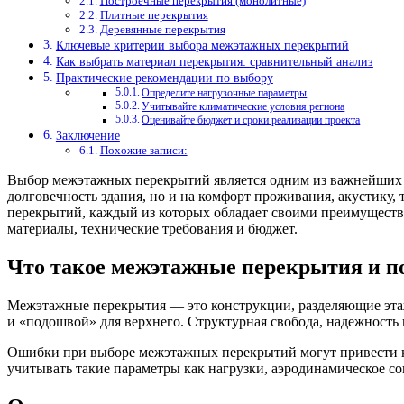
Построечные перекрытия (монолитные)
Плитные перекрытия
Деревянные перекрытия
Ключевые критерии выбора межэтажных перекрытий
Как выбрать материал перекрытия: сравнительный анализ
Практические рекомендации по выбору
Определите нагрузочные параметры
Учитывайте климатические условия региона
Оценивайте бюджет и сроки реализации проекта
Заключение
Похожие записи:
Выбор межэтажных перекрытий является одним из важнейших эт
долговечность здания, но и на комфорт проживания, акустик
перекрытий, каждый из которых обладает своими преимущества
материалы, технические требования и бюджет.
Что такое межэтажные перекрытия и п
Межэтажные перекрытия — это конструкции, разделяющие этажи
и «подошвой» для верхнего. Структурная свобода, надежность
Ошибки при выборе межэтажных перекрытий могут привести к
учитывать такие параметры как нагрузки, аэродинамическое с