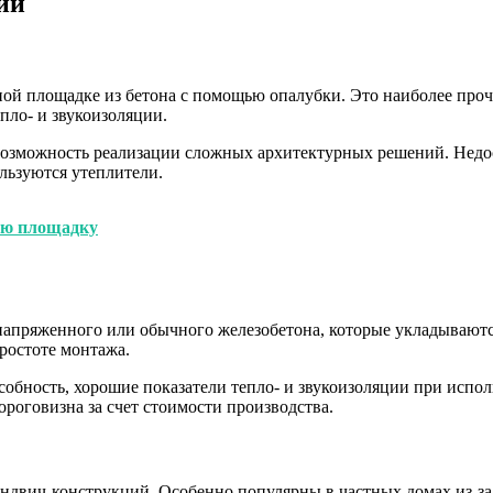
ий
ой площадке из бетона с помощью опалубки. Это наиболее проч
пло- и звукоизоляции.
 возможность реализации сложных архитектурных решений. Недо
льзуются утеплители.
ую площадку
напряженного или обычного железобетона, которые укладываютс
ростоте монтажа.
особность, хорошие показатели тепло- и звукоизоляции при исп
роговизна за счет стоимости производства.
эндвич-конструкций. Особенно популярны в частных домах из-за