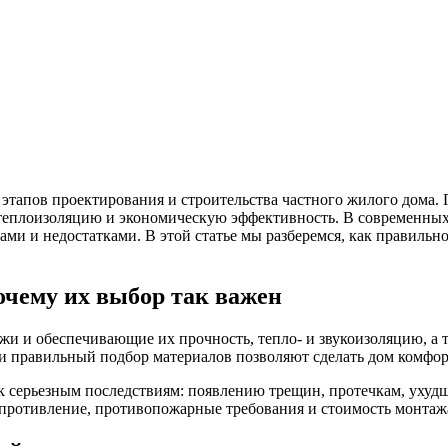
апов проектирования и строительства частного жилого дома. П
у, теплоизоляцию и экономическую эффективность. В современн
ми и недостатками. В этой статье мы разберемся, как правильн
очему их выбор так важен
 и обеспечивающие их прочность, тепло- и звукоизоляцию, а т
 и правильный подбор материалов позволяют сделать дом комфо
 серьезным последствиям: появлению трещин, протечкам, ухуд
опротивление, противопожарные требования и стоимость монтаж