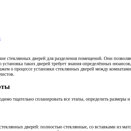
й
ние стеклянных дверей для разделения помещений. Они позволя
о установка таких дверей требует знания определённых нюансов,
кажем о процессе установки стеклянных дверей между комнатам
листов.
оты
ходимо тщательно спланировать все этапы, определить размеры 
теклянных дверей: полностью стеклянные, со вставками из мат