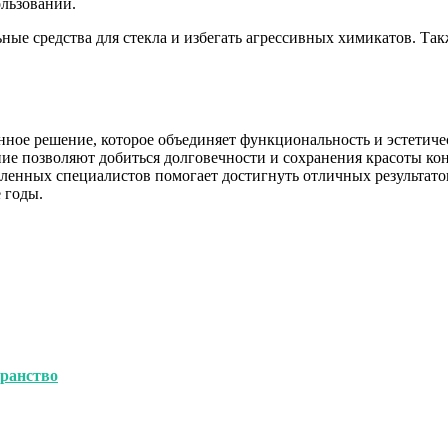
ользовании.
ьные средства для стекла и избегать агрессивных химикатов. Т
нное решение, которое объединяет функциональность и эстетич
е позволяют добиться долговечности и сохранения красоты кон
енных специалистов помогает достигнуть отличных результатов.
 годы.
транство