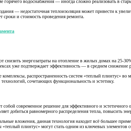
е горячего водоснабжения — иногда сложно реализовать в стары
 здания — недостаточная теплоизоляция может привести к увели
ет сроки и стоимость проведения ремонта.
амента
т снизить энергозатраты на отопление в жилых домах на 25-30
ксах уже подтверждает эффективность — в среднем снижение ра
е комплексы, распространенность систем «теплый плинтус» во м
 технологий, сочетающих функциональность и эстетику.
ет собой современное решение для эффективного и эстетичного
ляет добиться равномерного распределения тепла, повысить эне
альные вложения, данная технология находит всё большее прим
мы «теплый плинтус» могут стать одним из ключевых элементов 