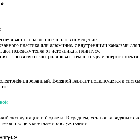
с»
:
спечивает направленное тепло в помещение.
ванного пластика или алюминия, с внутренними каналами для т
ают передачу тепла от источника к плинтусу.
ния
— позволяют контролировать температуру и энергоэффектив
 электрифицированный. Водяной вариант подключается к системе
атов.
оной
овий эксплуатации и бюджета. В среднем, установка водяных си
истемы проще в монтаже и обслуживании.
нтус»