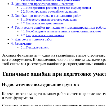
Ошибки при проектировании и расчетах
Некорректные расчеты размеров и армирования
Игнорирование условий эксплуатации
Ошибки при подготовке и выполнении работ
Недостаточная подготовка основания
Неправильное армирование
Технические ошибки при заливке и механизированных работа
Несоблюдение температурных и влажностных режимов
Неправильная схема заливки
Контроль и приемка работ
Заключение
Похожие записи:
Закладка фундамента — один из важнейших этапов строительст
всего сооружения. К сожалению, часто в погоне за сжатыми с
этой статье мы рассмотрим наиболее распространенные ошибки
Типичные ошибки при подготовке учас
Недостаточное исследование грунтов
Ключевым этапом перед началом работ является проведение г
и типа фундамента.
Например, в регионах с слабым или пучинистым грунтом испо