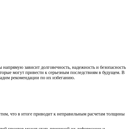
 напрямую зависит долговечность, надежность и безопасность
торые могут привести к серьезным последствиям в будущем. В
дадим рекомендации по их избеганию.
этим, что в итоге приводит к неправильным расчетам толщины
тей грунтов может стать причиной их деформации и