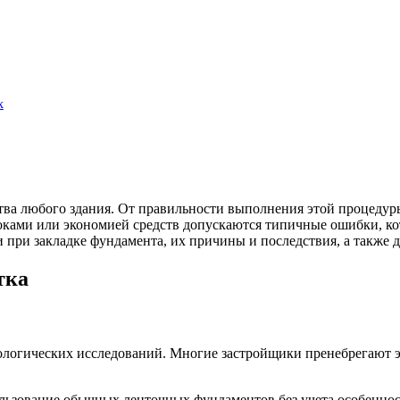
х
ва любого здания. От правильности выполнения этой процедуры
роками или экономией средств допускаются типичные ошибки, ко
 при закладке фундамента, их причины и последствия, а также 
тка
еологических исследований. Многие застройщики пренебрегают 
льзование обычных ленточных фундаментов без учета особеннос