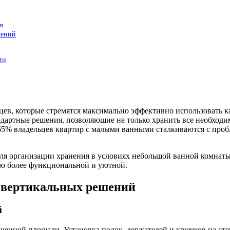
в
шений
ти
цев, которые стремятся максимально эффективно использовать 
дартные решения, позволяющие не только хранить все необходи
о 65% владельцев квартир с малыми ванными сталкиваются с про
для организации хранения в условиях небольшой ванной комнаты
ую более функциональной и уютной.
 вертикальных решений
й
ченной площади. Установка полок, держателей и крючков на сте