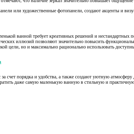
отмечают, что наличие зеркал значительно повышает ощущение 
анели или художественные фотопанели, создают акценты и визуа
ленькой ванной требует креативных решений и нестандартных п
еских иллюзий позволяют значительно повысить функционально
ской цели, но и максимально рационально использовать доступн
а
за счет порядка и удобства, а также создают уютную атмосферу
ратить даже самую маленькую ванную в стильную и практичную з