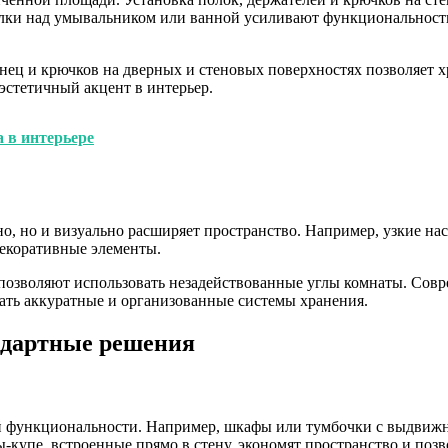
олки над умывальником или ванной усиливают функциональность
нец и крючков на дверных и стеновых поверхностях позволяет х
эстетичный акцент в интерьер.
 в интерьере
о, но и визуально расширяет пространство. Например, узкие на
декоративные элементы.
позволяют использовать незадействованные углы комнаты. Совре
ать аккуратные и организованные системы хранения.
ндартные решения
й функциональности. Например, шкафы или тумбочки с выдвижн
купе, встроенные прямо в стену, экономят пространство и поз