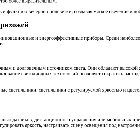
тво более выразительным.
и функцию вечерней подсветки, создавая мягкое свечение и доб
прихожей
ее инновационные и энергоэффективные приборы. Среди наибол
я.
чным и долговечным источником света. Они обладают высокой 
пользование светодиодных технологий позволяет сократить расх
ые светильники, светильники с регулируемой яркостью и цветов
ощью датчиков, дистанционного управления или мобильных при
улировать яркость, настраивать сцену освещения под настроени