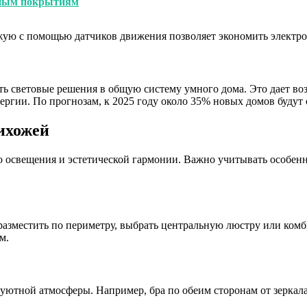
ьным покрытиям
ожую с помощью датчиков движения позволяет экономить электр
ь световые решения в общую систему умного дома. Это дает в
нергии. По прогнозам, к 2025 году около 35% новых домов буду
ихожей
о освещения и эстетической гармонии. Важно учитывать особе
разместить по периметру, выбрать центральную люстру или ком
м.
 уютной атмосферы. Например, бра по обеим сторонам от зеркала