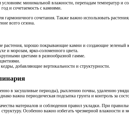
условиям: минимальной влажности, перепадам температур и сол
год и сочетаемость с камнями.
 гармоничного сочетания. Также важно использовать растения, 
ение всего сезона.
е растения, хорошо покрывающие камни и создающие зеленый к
хе и морозам, ярко-соломенного цвета.
крупными цветами в разнообразной гамме.
оцветиями.
едры, добавляющие вертикальности и структурности.
ьпинария
обенно в засушливые периоды), рыхлению почвы, удалению увядш
днако важна периодическая подсыпка грунта и контроль за сост
качества материалов и соблюдения правил укладки. При правиль
у и структуру. Особенно важно избегать чрезмерной влажности 