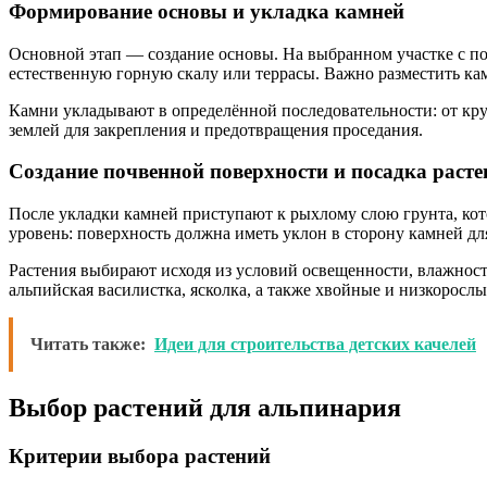
Формирование основы и укладка камней
Основной этап — создание основы. На выбранном участке с п
естественную горную скалу или террасы. Важно разместить ка
Камни укладывают в определённой последовательности: от кр
землей для закрепления и предотвращения проседания.
Создание почвенной поверхности и посадка раст
После укладки камней приступают к рыхлому слою грунта, ко
уровень: поверхность должна иметь уклон в сторону камней дл
Растения выбирают исходя из условий освещенности, влажност
альпийская василистка, ясколка, а также хвойные и низкорослы
Читать также:
Идеи для строительства детских качелей
Выбор растений для альпинария
Критерии выбора растений