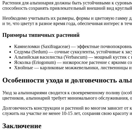
Растения для альпинария должны быть устойчивыми к суровым 
способность сохранять привлекательный внешний вид круглый 
Необходимо учитывать их размеры, формы и цветовую гамму для
и те, что цветут в разное время года, обеспечивая интерес в теч
Примеры типичных растений
Камнеломки (Saxifragaceae) — эффектные почвопокровны
Седумы (Sedum) — сочные суккуленты, устойчивые к засу
Альпийская василистка (Verbascum) — мощный кустик с 
Ясколка (Eriogonum) — низкорослое растение с яркими с
Хвойные — карликовые можжевельники, лиственницы и к
Особенности ухода и долговечность ал
Уход за альпинариями сводится к своевременному поливу (ос
цветников, альпинарий требует минимального обслуживания, о
Долговечность конструкции и растений во многом зависит от 
служить на участке не менее 10-15 лет, сохраняя свою красот
Заключение