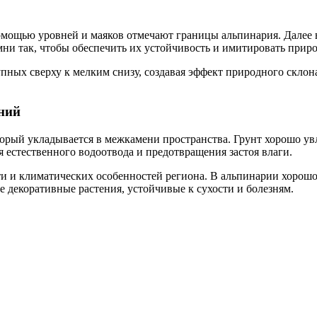
омощью уровней и маяков отмечают границы альпинария. Далее
мни так, чтобы обеспечить их устойчивость и имитировать прир
упных сверху к мелким снизу, создавая эффект природного скл
ений
торый укладывается в межкамени пространства. Грунт хорошо у
я естественного водоотвода и предотвращения застоя влаги.
и и климатических особенностей региона. В альпинарии хорошо
е декоративные растения, устойчивые к сухости и болезням.