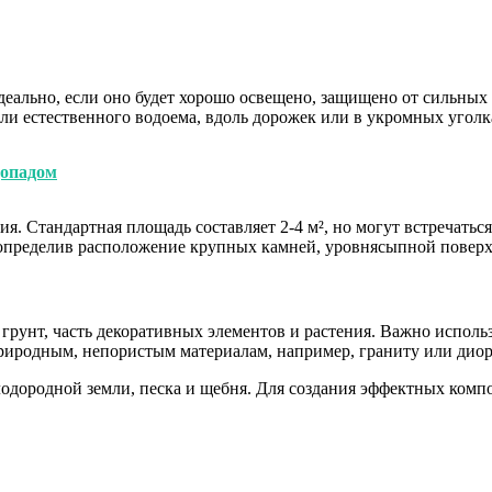
деально, если оно будет хорошо освещено, защищено от сильны
или естественного водоема, вдоль дорожек или в укромных уголка
допадом
я. Стандартная площадь составляет 2-4 м², но могут встречать
, определив расположение крупных камней, уровнясыпной поверх
рунт, часть декоративных элементов и растения. Важно использ
риродным, непористым материалам, например, граниту или диор
лодородной земли, песка и щебня. Для создания эффектных комп