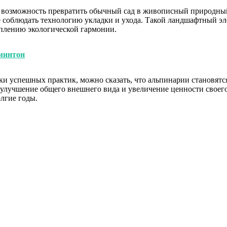
я возможность превратить обычный сад в живописный природный
е соблюдать технологию укладки и ухода. Такой ландшафтный эле
еплению экологической гармонии.
минтон
ки успешных практик, можно сказать, что альпинарии становятс
 улучшение общего внешнего вида и увеличение ценности своего
олгие годы.