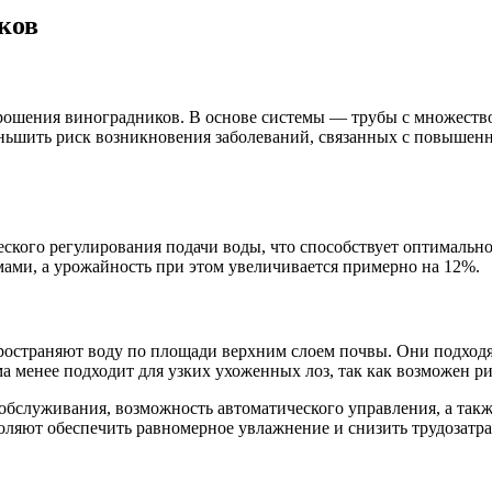
ков
ошения виноградников. В основе системы — трубы с множеством
меньшить риск возникновения заболеваний, связанных с повышен
еского регулирования подачи воды, что способствует оптимальн
ами, а урожайность при этом увеличивается примерно на 12%.
остраняют воду по площади верхним слоем почвы. Они подходят
ма менее подходит для узких ухоженных лоз, так как возможен р
обслуживания, возможность автоматического управления, а так
оляют обеспечить равномерное увлажнение и снизить трудозатра