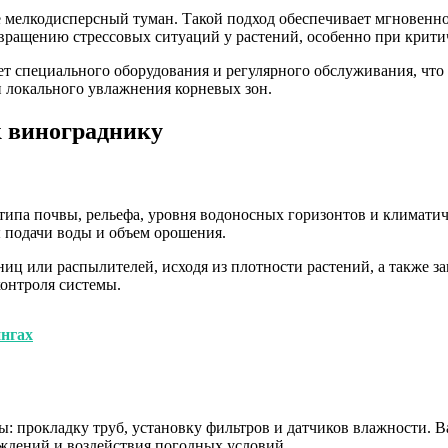
мелкодисперсный туман. Такой подход обеспечивает мгновенное
ращению стрессовых ситуаций у растений, особенно при критич
ет специального оборудования и регулярного обслуживания, что
 локального увлажнения корневых зон.
 винограднику
 типа почвы, рельефа, уровня водоносных горизонтов и климати
 подачи воды и объем орошения.
иц или распылителей, исходя из плотности растений, а также з
контроля системы.
ингах
: прокладку труб, установку фильтров и датчиков влажности. 
ждений и воздействия погодных условий.