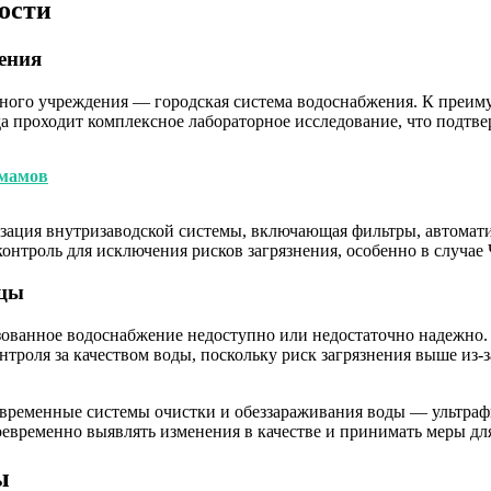
ости
ения
ого учреждения — городская система водоснабжения. К преимущ
а проходит комплексное лабораторное исследование, что подтве
ммамов
зация внутризаводской системы, включающая фильтры, автомати
онтроль для исключения рисков загрязнения, особенно в случа
дцы
изованное водоснабжение недоступно или недостаточно надежно
троля за качеством воды, поскольку риск загрязнения выше из
овременные системы очистки и обеззараживания воды — ультраф
евременно выявлять изменения в качестве и принимать меры для
ы