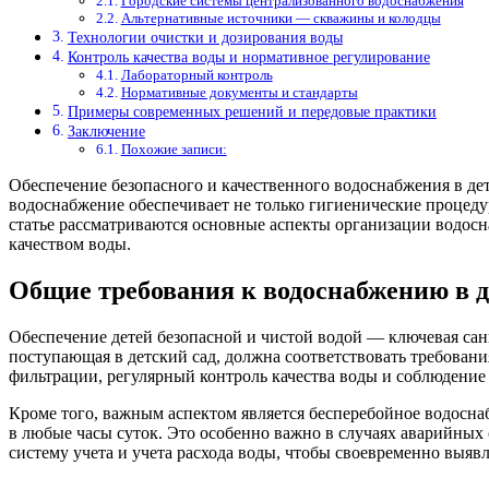
Городские системы централизованного водоснабжения
Альтернативные источники — скважины и колодцы
Технологии очистки и дозирования воды
Контроль качества воды и нормативное регулирование
Лабораторный контроль
Нормативные документы и стандарты
Примеры современных решений и передовые практики
Заключение
Похожие записи:
Обеспечение безопасного и качественного водоснабжения в дет
водоснабжение обеспечивает не только гигиенические процед
статье рассматриваются основные аспекты организации водосн
качеством воды.
Общие требования к водоснабжению в д
Обеспечение детей безопасной и чистой водой — ключевая сан
поступающая в детский сад, должна соответствовать требован
фильтрации, регулярный контроль качества воды и соблюдение
Кроме того, важным аспектом является бесперебойное водосн
в любые часы суток. Это особенно важно в случаях аварийны
систему учета и учета расхода воды, чтобы своевременно выяв