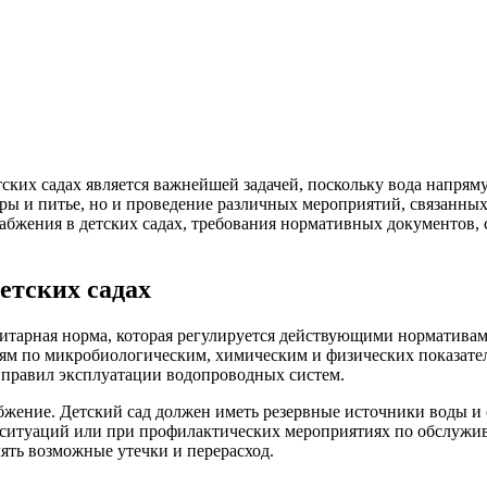
ских садах является важнейшей задачей, поскольку вода напряму
уры и питье, но и проведение различных мероприятий, связанн
абжения в детских садах, требования нормативных документов, 
етских садах
итарная норма, которая регулируется действующими нормативам
иям по микробиологическим, химическим и физических показател
 правил эксплуатации водопроводных систем.
абжение. Детский сад должен иметь резервные источники воды 
х ситуаций или при профилактических мероприятиях по обслужи
лять возможные утечки и перерасход.