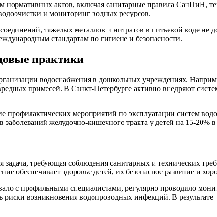
дом нормативных актов, включая санитарные правила СанПиН, 
 водоочистки и мониторинг водных ресурсов.
 соединений, тяжелых металлов и нитратов в питьевой воде не
международным стандартам по гигиене и безопасности.
довые практики
организации водоснабжения в дошкольных учреждениях. Наприм
вредных примесей. В Санкт-Петербурге активно внедряют систе
ие профилактических мероприятий по эксплуатации систем водос
 заболеваний желудочно-кишечного тракта у детей на 15-20% в 
я задача, требующая соблюдения санитарных и технических тре
ние обеспечивает здоровье детей, их безопасное развитие и хор
ало с профильными специалистами, регулярно проводило монито
ь риски возникновения водопроводных инфекций. В результате