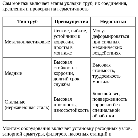
Сам монтаж включает этапы укладки труб, их соединения,
крепления и проверки на герметичность.
Тип труб
Преимущества
Недостатки
Легкие, гибкие,
Могут
устойчивы к
деформироваться
Металлопластиковые
коррозии,
при сильных
просты в
механических
монтажe
воздействиях
Высокая
Высокая
стойкость к
стоимость,
Медные
коррозии,
трудоемкость
долгий срок
монтажа
службы
Большой вес,
Высокая
подверженность
Стальные
прочность,
коррозии без
(нержавеющая сталь)
износостойкость
специальной
обработки
Монтаж оборудования включает установку расходных узлов,
запорной арматуры, фильтров, насосных станций и