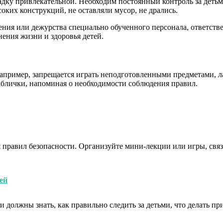
дку привлекательной. Необходим постоянный контроль за детьми
оких конструкций, не оставляли мусор, не дрались.
ия или дежурства специально обученного персонала, ответствен
ения жизни и здоровья детей.
апример, запрещается играть неподготовленными предметами, ла
блички, напоминая о необходимости соблюдения правил.
 правил безопасности. Организуйте мини-лекции или игры, свя
ей
 должны знать, как правильно следить за детьми, что делать пр